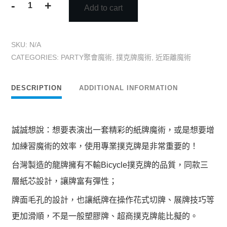
-
+
Add to cart
Empire
keeper
龍
SKU:
N/A
牌
CATEGORIES:
PARTY聚會魔術
,
撲克牌魔術
,
近距離魔術
quantity
DESCRIPTION
ADDITIONAL INFORMATION
誠誠想說：想要表演出一套精彩的紙牌魔術，或是想要增
加練習魔術的效率，使用專業撲克牌是非常重要的！
台灣製造的龍牌擁有不輸Bicycle撲克牌的品質，同款三
層紙芯設計，讓牌富有彈性；
牌面毛孔的設計，也讓紙牌在操作花式切牌、展牌技巧等
更加滑順，不是一般塑膠牌、超商撲克牌能比擬的。