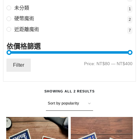
未分類
1
硬幣魔術
2
近距離魔術
7
依價格篩選
Mi
Ma
Price:
NT$80
—
NT$400
Filter
pri
pri
SHOWING ALL 2 RESULTS
This
This
product
product
has
has