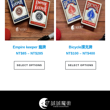
multiple
multiple
variants.
variants.
The
The
options
options
may
may
be
be
chosen
chosen
on
on
the
the
Empire keeper 龍牌
Bicycle撲克牌
product
product
NT$
85
–
NT$
285
NT$
100
–
NT$
400
page
page
SELECT OPTIONS
SELECT OPTIONS