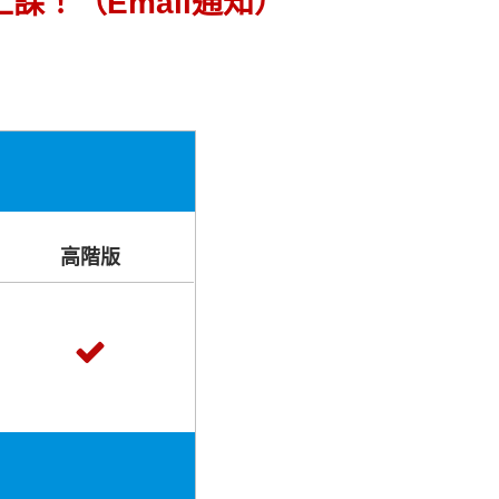
上課！
（Email通知）
高階版